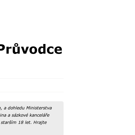
 Průvodce
, a dohledu Ministerstva
ina a sázkové kanceláře
starším 18 let. Hrajte