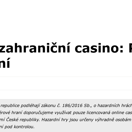
 zahraniční casino:
ní
 republice podléhají zákonu č. 186/2016 Sb., o hazardních hrách
férové hraní doporučujeme využívat pouze licencovaná online cas
mí České republiky. Hazardní hry jsou určeny výhradně osobám 
í pod kontrolou.